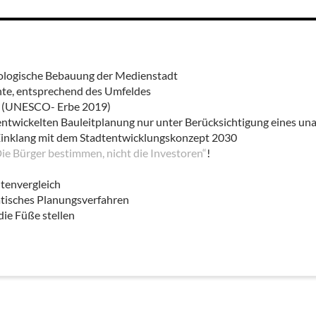
kologische Bebauung der Medienstadt
te, entsprechend des Umfeldes
s (UNESCO- Erbe 2019)
ntwickelten Bauleitplanung nur unter Berücksichtigung eines una
 Einklang mit dem Stadtentwicklungskonzept 2030
ie Bürger bestimmen, nicht die Investoren“
!
tenvergleich
atisches Planungsverfahren
die Füße stellen